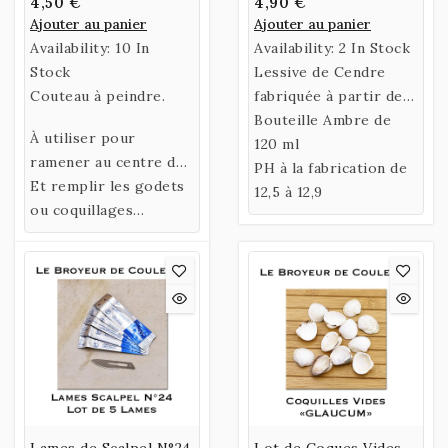
4,50 €
4,90 €
Ajouter au panier
Ajouter au panier
Availability:
10 In
Availability:
2 In Stock
Stock
Lessive de Cendre
Couteau à peindre.
fabriquée à partir de
cendres de Chênes -
Bouteille Ambre de
À utiliser pour
Solution Basique
120 ml
ramener au centre de
PH à la fabrication de
la plaque le pigment
Et remplir les godets
12,5 à 12,9
lors des broyages.
ou coquillages
(Prévoir 2 couteaux,
un pour ramasser la
couleur et l'autre
pour la pousser dans
le contenant)
Lames de Scalpel N°24
Lot de Coques Vides -