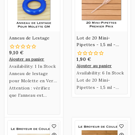
Anneau de Lestage
Lot de 20 Mini-
Pipettes - 1,5 ml -
Premier Prix
9,10 €
Ajouter au panier
1,90 €
Ajouter au panier
Availability:
1 In Stock
Availability:
6 In Stock
Anneau de lestage
Lot de 20 Mini-
pour Molette en Verre
Pipettes - 1,5 ml -
GM, elle augmente de
Attention : vérifiez
6,5 Cm - Premier Prix
30% l'efficacité de
que l'anneau est
votre molette de
compatible avec votre
broyage.
Molette.