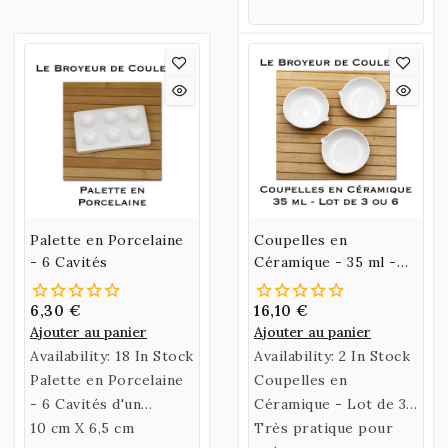
évite vous alourdir
inutilement.
Palette en Porcelaine
Coupelles en
- 6 Cavités
Céramique - 35 ml -
Lot de 3 ou Lot de 6
6,30 €
16,10 €
Ajouter au panier
Ajouter au panier
Availability:
18 In Stock
Availability:
2 In Stock
Palette en Porcelaine
Coupelles en
- 6 Cavités d'un
Céramique - Lot de 3
diamètre de 21 mm,
10 cm X 6,5 cm
ou 6 Coupelles
Très pratique pour