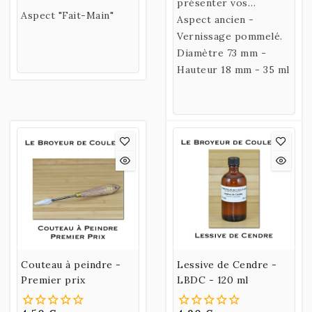
parfaites pour le
présenter vos
Aspect "Fait-Main"
mélange de vos
pigments lors
Aspect ancien -
couleurs.
d'exposition.
Vernissage pommelé.
Diamètre 73 mm -
Hauteur 18 mm - 35 ml
Couteau à peindre -
Lessive de Cendre -
Premier prix
LBDC - 120 ml