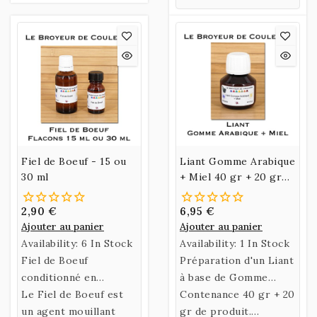
Fiel de Boeuf - 15 ou
Liant Gomme Arabique
30 ml
+ Miel 40 gr + 20 gr
PROMO
2,90 €
6,95 €
Ajouter au panier
Ajouter au panier
Availability:
6 In Stock
Availability:
1 In Stock
Fiel de Boeuf
Préparation d'un Liant
conditionné en
à base de Gomme
Flacons de 15 ml ou 30
Le Fiel de Boeuf est
Arabique et d'Eau de
Contenance 40 gr + 20
ml.
un agent mouillant
Miel, conditionnée en
gr de produit.