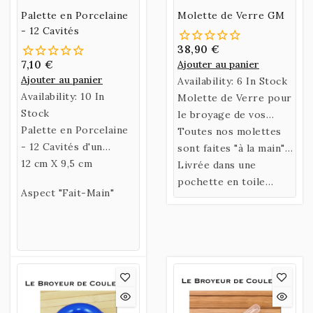
Palette en Porcelaine
Molette de Verre GM
- 12 Cavités
38,90 €
7,10 €
Ajouter au panier
Ajouter au panier
Availability:
6 In Stock
Availability:
10 In
Molette de Verre pour
Stock
le broyage de vos
Palette en Porcelaine
couleurs.
Toutes nos molettes
- 12 Cavités d'un
sont faites "à la main",
diamètre de 21 mm,
12 cm X 9,5 cm
elles sont donc toutes
Livrée dans une
parfaites pour le
différentes.
pochette en toile
Aspect "Fait-Main"
mélange de vos
pour le transport.
couleurs.