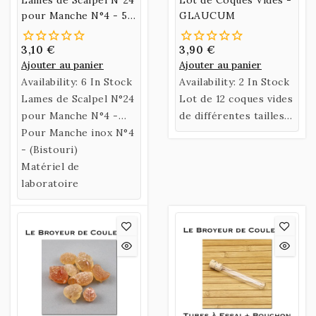
pour Manche N°4 - 5
GLAUCUM
Lames
3,10 €
3,90 €
Ajouter au panier
Ajouter au panier
Availability:
6 In Stock
Availability:
2 In Stock
Lames de Scalpel N°24
Lot de 12 coques vides
pour Manche N°4 -
de différentes tailles -
Lot de 5 Lames
Pour Manche inox N°4
Petites
- (Bistouri)
Matériel de
laboratoire