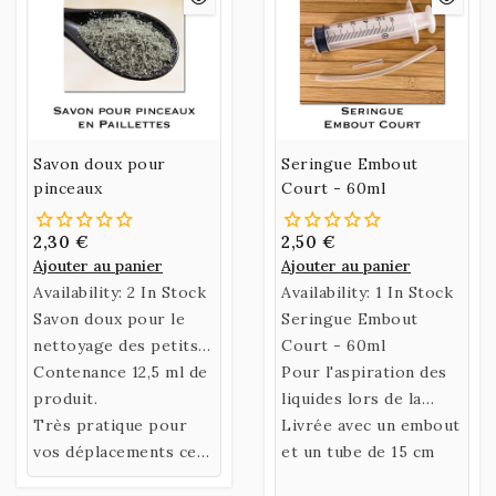
Savon doux pour
Seringue Embout
pinceaux
Court - 60ml
2,30 €
2,50 €
Ajouter au panier
Ajouter au panier
Availability:
2 In Stock
Availability:
1 In Stock
Savon doux pour le
Seringue Embout
nettoyage des petits
Court - 60ml
pinceaux
Contenance 12,5 ml de
Pour l'aspiration des
produit.
liquides lors de la
Très pratique pour
fabrication de vos
Livrée avec un embout
vos déplacements ce
couleurs
et un tube de 15 cm
petit conditionnement