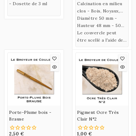
- Dosette de 3 ml
50 ml
Calcination en milieu
clos - Bois, Noyaux,
Os, Dents (ivoire),
Diamètre 50 mm -
Terres et Ocres .....
Hauteur 48 mm - 50
ml
Le couvercle peut
être scellé a l'aide de
papier aluminium
"fort"
Porte-Plume bois -
Pigment Ocre Très
Brause
Clair N°2
2,50 €
1,00 €