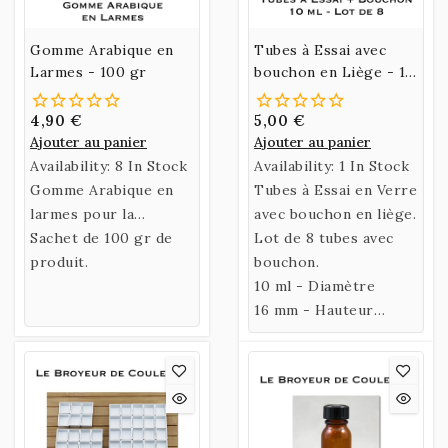
Gomme Arabique en
Tubes à Essai avec
Larmes - 100 gr
bouchon en Liège - 10
ml - Lot de 8
4,90 €
5,00 €
Ajouter au panier
Ajouter au panier
Availability:
8 In Stock
Availability:
1 In Stock
Gomme Arabique en
Tubes à Essai en Verre
larmes pour la
avec bouchon en liège.
préparation d'un liant.
Sachet de 100 gr de
Lot de 8 tubes avec
produit.
bouchon.
10 ml - Diamètre
16 mm - Hauteur
100 mm.