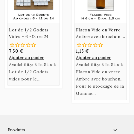
Lot de 1/2 Godets
Flacon Vide en Verre
Vides - 6 -12 ou 24
Ambre avec bouchon -
15 ml
7,50 €
1,15 €
Ajouter au panier
Ajouter au panier
Availability:
5 In Stock
Availability:
5 In Stock
Lot de 1/2 Godets
Flacon Vide en verre
vides pour le
Ambre avec bouchon
conditionnement de
Bakélite - 15 ml
Pour le stockage de la
vos couleurs ou les
Gomme
mélanges de couleurs.
Ammoniaque liquide.

Produits