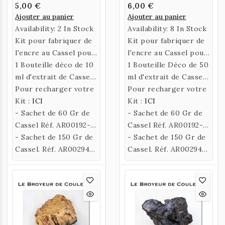
5,00 €
6,00 €
Ajouter au panier
Ajouter au panier
Availability:
2 In Stock
Availability:
8 In Stock
Kit pour fabriquer de
Kit pour fabriquer de
l'encre au Cassel pour
l'encre au Cassel pour
la Calligraphie
1 Bouteille déco de 10
la Calligraphie
1 Bouteille Déco de 50
ml d'extrait de Cassel
ml d'extrait de Cassel
et son étiquette + un
Pour recharger votre
et son étiquette + un
Pour recharger votre
flacon doseur + un
Kit :
ICI
flacon doseur + un
Kit :
ICI
flacon de liant + une
- Sachet de 60 Gr de
flacon de liant + une
- Sachet de 60 Gr de
pipette.
Cassel Réf. AR00192-
pipette.
Cassel Réf. AR00192-
60gr
- Sachet de 150 Gr de
60gr
- Sachet de 150 Gr de
Cassel. Réf. AR00294-
Cassel. Réf. AR00294-
150gr
150gr