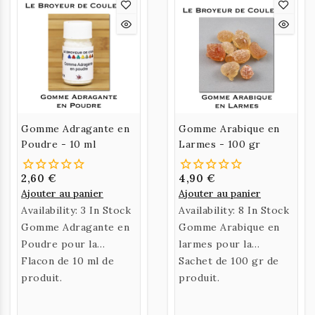
Gomme Adragante en
Gomme Arabique en
Poudre - 10 ml
Larmes - 100 gr
2,60 €
4,90 €
Ajouter au panier
Ajouter au panier
Availability:
3 In Stock
Availability:
8 In Stock
Gomme Adragante en
Gomme Arabique en
Poudre pour la
larmes pour la
préparation d'un liant.
Flacon de 10 ml de
préparation d'un liant.
Sachet de 100 gr de
produit.
produit.