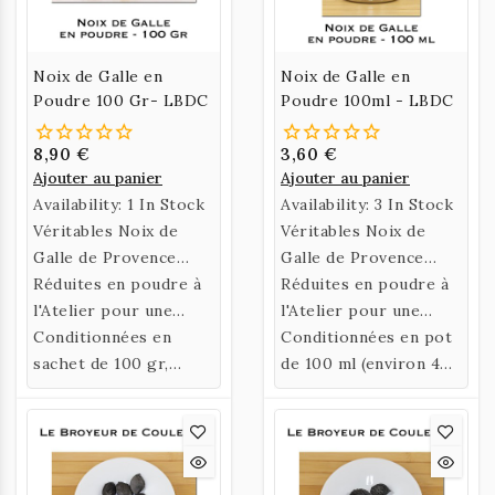
Noix de Galle en
Noix de Galle en
Poudre 100 Gr- LBDC
Poudre 100ml - LBDC
8,90 €
3,60 €
Ajouter au panier
Ajouter au panier
Availability:
1 In Stock
Availability:
3 In Stock
Véritables Noix de
Véritables Noix de
Galle de Provence
Galle de Provence
récoltées sur des
Réduites en poudre à
récoltées sur des
Réduites en poudre à
Chênes Blanc du Var.
l'Atelier pour une
Chênes Blanc du Var.
l'Atelier pour une
utilisation plus facile.
Conditionnées en
utilisation plus facile.
Conditionnées en pot
sachet de 100 gr,
de 100 ml (environ 40
existe aussi en pot de
gr), existe aussi en
100 ml (environ 40 gr).
sachet de 100 gr.