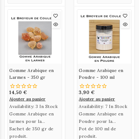
Gomme Arabique en
Gomme Arabique en
Larmes - 350 gr
Poudre - 100 ml
14,50 €
3,90 €
Ajouter au panier
Ajouter au panier
Availability:
3 In Stock
Availability:
7 In Stock
Gomme Arabique en
Gomme Arabique en
larmes pour la
Poudre pour la
préparation d'un liant.
Sachet de 350 gr de
préparation d'un liant.
Pot de 100 ml de
produit.
produit.