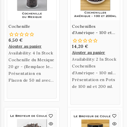
Cochenille
Cochenilles
d'Amérique - 100 et
200 ml
6,50 €
Ajouter au panier
14,20 €
Ajouter au panier
Availability:
4 In Stock
Availability:
2 In Stock
Cochenille du Mexique
Cochenilles
20 gr - (Remplace le
d'Amérique - 100 ml
Kermes)
Présentation en
(environ 50gr) et 200
Présentation en Pots
Flacon de 50 ml avec
ml (environ 100 gr) -
de 100 ml et 200 ml.
étiquette gravée sur
Remplace le Kermes
bois.