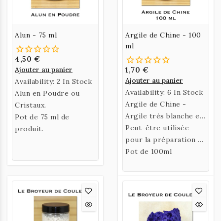
Alun - 75 ml
Argile de Chine - 100
ml
4,50 €
Ajouter au panier
1,70 €
Ajouter au panier
Availability:
2 In Stock
Availability:
6 In Stock
Alun en Poudre ou
Argile de Chine -
Cristaux.
Argile très blanche et
Pot de 75 ml de
très fine
Peut-être utilisée
produit.
pour la préparation de
l'apprêt pour le travail
Pot de 100ml
à la pointe de métal