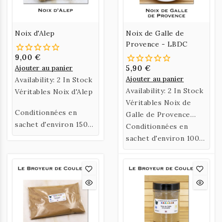
Noix d'Alep
Noix de Galle de
Provence - LBDC
9,00 €
Ajouter au panier
5,90 €
Ajouter au panier
Availability:
2 In Stock
Availability:
2 In Stock
Véritables Noix d'Alep
Véritables Noix de
Conditionnées en
Galle de Provence
sachet d'environ 150
récoltées sur des
Conditionnées en
gr.
Chênes Blanc du Var.
sachet d'environ 100
gr ou 400 gr