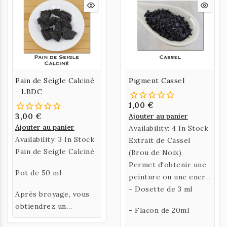
Pain de Seigle Calciné
Pigment Cassel
- LBDC
1,00 €
3,00 €
Ajouter au panier
Ajouter au panier
Availability:
4 In Stock
Availability:
3 In Stock
Extrait de Cassel
Pain de Seigle Calciné
(Brou de Noix)
Permet d'obtenir une
Pot de 50 ml
peinture ou une encre
brune.
- Dosette de 3 ml
Après broyage, vous
obtiendrez un
- Flacon de 20ml
pigment noir