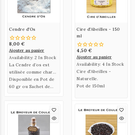
Cendre d'Os
Cire d'Abeilles - 150
ml
8,00 €
Ajouter au panier
4,50 €
Ajouter au panier
Availability:
2 In Stock
Availability:
4 In Stock
La Cendre d’os est
Cire d'Abeilles -
utilisée comme charge
Naturelle.
ou
Disponible en Pot de
épaississant pour
Pot de 150ml
les peintures à la
60 gr ou Sachet de
chaux. Elle peut aussi
100 gr.
être utilisée pour
augmenter le PH de
l'eau.