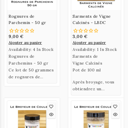
Rognures de
Sarments de Vigne
Parchemin - 50 gr
Calcinés - LBDC
9,00 €
3,00 €
Ajouter au panier
Ajouter au panier
Availability:
4 In Stock
Availability:
1 In Stock
Rognures de
Sarments de
Parchemins - 50 gr
Vigne Calcinés
Ce lot de 50 grammes
Pot de 100 ml
de rognures de
Après broyage, vous
parchemin vous
obtiendrez un
permettra de
pigment noir
fabriquer jusqu'à 30
grammes de colle de
parchemin.