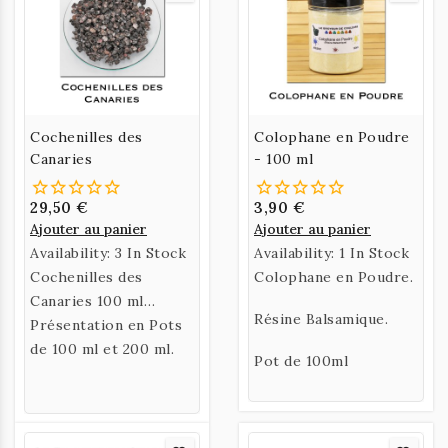
Cochenilles des
Colophane en Poudre
Canaries
- 100 ml
29,50 €
3,90 €
Ajouter au panier
Ajouter au panier
Availability:
3 In Stock
Availability:
1 In Stock
Cochenilles des
Colophane en Poudre.
Canaries 100 ml
Résine Balsamique.
(environ 50gr) et 200
Présentation en Pots
ml (environ 100 gr) -
de 100 ml et 200 ml.
Pot de 100ml
Qualité supérieure -
Remplace le Kermes