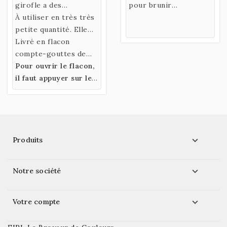
girofle a des
pour brunir
propriétés
À utiliser en très très
les feuilles d'or - N°34
antiseptiques, très
petite quantité. Elle
utile pour prolonger
peut, avec le temps,
Livré en flacon
la conservation des
colorer en brun vos
compte-gouttes de
couleurs qui ont
préparations (très
10ml,
Pour ouvrir le flacon,
avec bouchon de
tendance à moisir.
légèrement).
sécurité
il faut appuyer sur le
.
bouchon et tourner.

Produits

Notre société

Votre compte