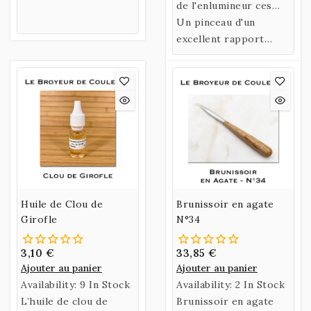
Germany
de l'enlumineur ces
pinceaux en purs poils
Un pinceau d'un
de Martre sont parfait
excellent rapport
pour les détails en T1
Qualité/Prix.
et T2 et pour les
aplats en T3.
Huile de Clou de
Brunissoir en agate
Girofle
N°34
3,10 €
33,85 €
Ajouter au panier
Ajouter au panier
Availability:
9 In Stock
Availability:
2 In Stock
L’huile de clou de
Brunissoir en agate