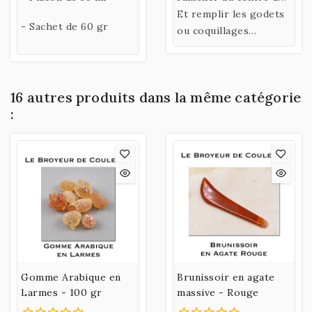
la plaque le pigment
Et remplir les godets
- Sachet de 60 gr
lors des broyages.
ou coquillages
(Prévoir 2 couteaux,
un pour ramasser la
couleur et l'autre
16 autres produits dans la même catégorie
pour la pousser dans
:
le contenant)
Gomme Arabique en
Brunissoir en agate
Larmes - 100 gr
massive - Rouge