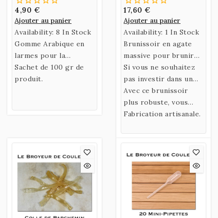
4,90 €
17,60 €
Ajouter au panier
Ajouter au panier
Availability:
8 In Stock
Availability:
1 In Stock
Gomme Arabique en
Brunissoir en agate
larmes pour la
massive pour brunir
préparation d'un liant.
Sachet de 100 gr de
les feuilles d'or -
Si vous ne souhaitez
produit.
Rouge
pas investir dans un
brunissoir
Avec ce brunissoir
traditionnel, ce
plus robuste, vous
modèle, plus
pouvez également
Fabrication artisanale.
abordable, remplira
brunir votre peinture
tout aussi bien le
en intercalant, comme
travail de brunissage
pour la feuille d'or, du
de la feuille d'or.
papier cristal.