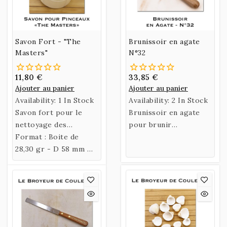
Savon Fort - "The
Brunissoir en agate
Masters"
N°32
11,80 €
33,85 €
Ajouter au panier
Ajouter au panier
Availability:
1 In Stock
Availability:
2 In Stock
Savon fort pour le
Brunissoir en agate
nettoyage des
pour brunir
pinceaux - Un des
Format : Boite de
les feuilles d'or - N°32
meilleurs savons
28,30 gr - D 58 mm H
42 mm