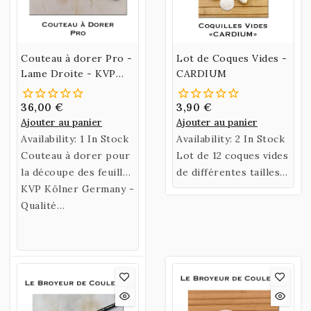
Couteau à dorer Pro -
Lot de Coques Vides -
Lame Droite - KVP
CARDIUM
Kölner
36,00 €
3,90 €
Ajouter au panier
Ajouter au panier
Availability:
1 In Stock
Availability:
2 In Stock
Couteau à dorer pour
Lot de 12 coques vides
la découpe des feuilles
de différentes tailles -
d'or - 25 cm - Lame
KVP Kölner Germany -
Généralement 3
Droite 14 cm
Qualité
grandes, 6 moyennes
professionnelle.
et 3 petites.