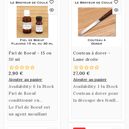
Fiel de Boeuf - 15 ou
Couteau à dorer -
30 ml
Lame droite
2,90 €
27,00 €
Ajouter au panier
Ajouter au panier
Availability:
6 In Stock
Availability:
1 In Stock
Fiel de Boeuf
Couteau à dorer pour
conditionné en
la découpe des feuilles
Flacons de 15 ml ou 30
Le Fiel de Boeuf est
d'or - 26 cm - Lame
ml.
un agent mouillant
droite