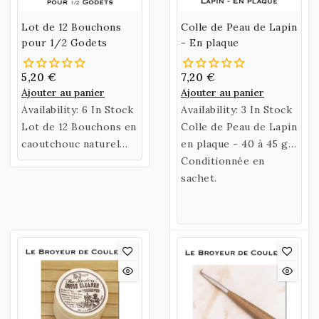
Lot de 12 Bouchons
Colle de Peau de Lapin
pour 1/2 Godets
- En plaque
5,20 €
7,20 €
Ajouter au panier
Ajouter au panier
Availability:
6 In Stock
Availability:
3 In Stock
Lot de 12 Bouchons en
Colle de Peau de Lapin
caoutchouc naturel
en plaque - 40 à 45 gr
pour 1/2 Godets réf.
- Qualité Supérieure
Conditionnée en
AR00066.
sachet.