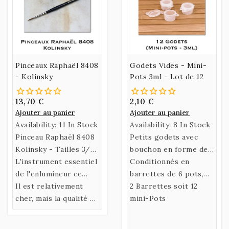
Pinceaux Raphaël 8408
Godets Vides - Mini-
- Kolinsky
Pots 3ml - Lot de 12
13,70 €
2,10 €
Ajouter au panier
Ajouter au panier
Availability:
11 In Stock
Availability:
8 In Stock
Pinceau Raphaël 8408
Petits godets avec
Kolinsky - Tailles 3/0,
bouchon en forme de
2/0, 0 et 1
L'instrument essentiel
mini-pots de 3ml
Conditionnés en
de l'enlumineur ce
barrettes de 6 pots,
pinceau en purs poils
Il est relativement
facilement détachables
2 Barrettes soit 12
de Martre est parfait
cher, mais la qualité de
à l'aide de ciseaux ou
mini-Pots
pour les détails et
ce pinceau est
d'un cutter.
contours fins.
indiscutable.