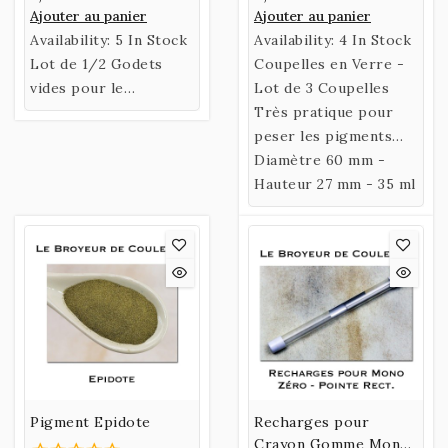
Ajouter au panier
Ajouter au panier
Availability:
5 In Stock
Availability:
4 In Stock
Lot de 1/2 Godets
Coupelles en Verre -
vides pour le
Lot de 3 Coupelles
conditionnement de
Très pratique pour
vos couleurs ou les
peser les pigments
mélanges de couleurs.
avant broyage.
Diamètre 60 mm -
Hauteur 27 mm - 35 ml
Pigment Epidote
Recharges pour
Crayon Gomme Mono