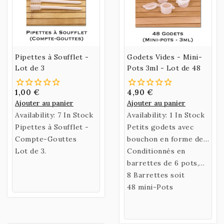
Pipettes à Soufflet -
Godets Vides - Mini-
Lot de 3
Pots 3ml - Lot de 48
1,00 €
4,90 €
Ajouter au panier
Ajouter au panier
Availability:
7 In Stock
Availability:
1 In Stock
Pipettes à Soufflet -
Petits godets avec
Compte-Gouttes
bouchon en forme de
Lot de 3.
mini-pots de 3ml
Conditionnés en
barrettes de 6 pots,
facilement détachables
8 Barrettes soit
à l'aide de ciseaux ou
48 mini-Pots
d'un cutter.