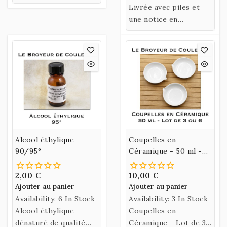
(Prévoir 2 couteaux,
Hauteur 28 mm -
Livrée avec piles et
un pour ramasser la
Capacité 30 ml environ
une notice en
couleur et l'autre
Français.
pour la pousser dans
le contenant)
Alcool éthylique
Coupelles en
90/95°
Céramique - 50 ml -
Lot de 3 ou Lot de 6
2,00 €
10,00 €
Ajouter au panier
Ajouter au panier
Availability:
6 In Stock
Availability:
3 In Stock
Alcool éthylique
Coupelles en
dénaturé de qualité
Céramique - Lot de 3