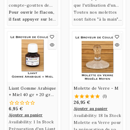
la conservation des
colorer en brun vos
compte-gouttes de
que l'utilisation d'un
couleurs qui ont
préparations (très
10ml,
Pour ouvrir le flacon,
avec bouchon de
couteau de peintre.
Toutes nos molettes
tendance à moisir.
légèrement).
sécurité
il faut appuyer sur le
.
sont faites "à la main",
bouchon et tourner.
elles sont donc toutes
différentes.
Liant Gomme Arabique
Molette de Verre - M
+ Miel 40 gr + 20 gr
(1)
PROMO
26,95 €
6,95 €
Ajouter au panier
Ajouter au panier
Availability:
18 In Stock
Availability:
1 In Stock
Molette en Verre pour
Préparation d'un Liant
la préparation de vos