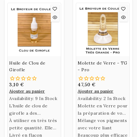
Huile de Clou de
Molette de Verre - TG
Girofle
- Pro
3,10 €
47,50 €
Ajouter au panier
Ajouter au panier
Availability:
9 In Stock
Availability:
2 In Stock
L’huile de clou de
Molette en Verre pour
girofle a des
la préparation de vos
propriétés
À utiliser en très très
couleurs.
Mélange vos pigments
antiseptiques, très
petite quantité. Elle
avec votre liant
utile pour prolonger
peut, avec le temps,
Livré en flacon
Beaucoup plus efficace