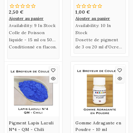
ml
2,50 €
1,00 €
Ajouter au panier
Ajouter au panier
Availability:
9 In Stock
Availability:
10 In
Colle de Poisson
Stock
liquide - 15 ml ou 50
Dosette de pigment
ml
Conditionné en flacon.
de 3 ou 20 ml d'Ocre
Jaune d'Or.
Pigment Lapis Lazuli
Gomme Adragante en
N°4 - QM - Chili
Poudre - 10 ml