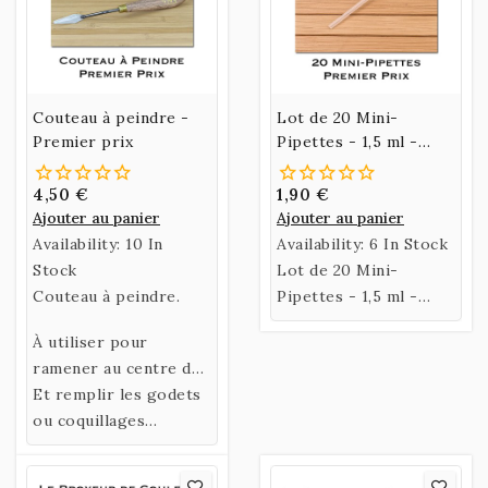
Couteau à peindre -
Lot de 20 Mini-
Premier prix
Pipettes - 1,5 ml -
Premier Prix
4,50 €
1,90 €
Ajouter au panier
Ajouter au panier
Availability:
10 In
Availability:
6 In Stock
Stock
Lot de 20 Mini-
Couteau à peindre.
Pipettes - 1,5 ml -
6,5 Cm - Premier Prix
À utiliser pour
ramener au centre de
la plaque le pigment
Et remplir les godets
lors des broyages.
ou coquillages
(Prévoir 2 couteaux,
un pour ramasser la