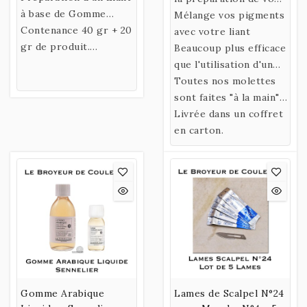
à base de Gomme
couleurs.
Mélange vos pigments
Arabique et d'Eau de
Contenance 40 gr + 20
avec votre liant
Miel, conditionnée en
gr de produit.
Beaucoup plus efficace
flacon.
(PROMO)
que l'utilisation d'un
couteau de peintre.
Toutes nos molettes
sont faites "à la main",
elles sont donc toutes
Livrée dans un coffret
différentes.
en carton.
Gomme Arabique
Lames de Scalpel N°24