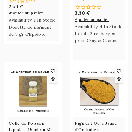
Zéro Pointe
2,50 €
rectangulaire
Ajouter au panier
3,30 €
Ajouter au panier
Availability:
1 In Stock
Availability:
4 In Stock
Dosette de pigment
Lot de 2 recharges
de 8 gr d'Epidote
pour Crayon Gomme
Mono Zéro Pointe
rectangulaire.
Colle de Poisson
Pigment Ocre Jaune
liquide - 15 ml ou 50
d'Or Italien