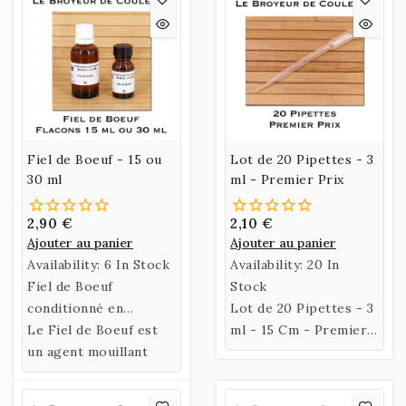
couleur et l'autre
pour la pousser dans
le contenant)
Fiel de Boeuf - 15 ou
Lot de 20 Pipettes - 3
30 ml
ml - Premier Prix
2,90 €
2,10 €
Ajouter au panier
Ajouter au panier
Availability:
6 In Stock
Availability:
20 In
Fiel de Boeuf
Stock
conditionné en
Lot de 20 Pipettes - 3
Flacons de 15 ml ou 30
Le Fiel de Boeuf est
ml - 15 Cm - Premier
ml.
un agent mouillant
Prix