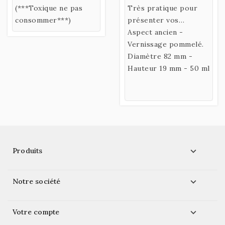
laboratoire 90/95° -
(***Toxique ne pas
ou 6 Coupelles
Très pratique pour
Flacon de 15 ml
consommer***)
présenter vos
pigments lors
Aspect ancien -
d'exposition.
Vernissage pommelé.
Diamètre 82 mm -
Hauteur 19 mm - 50 ml

Produits

Notre société

Votre compte