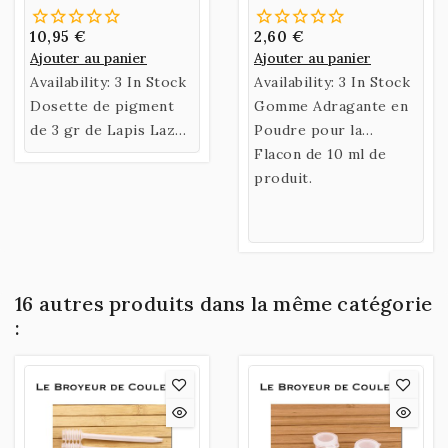
10,95 €
2,60 €
Ajouter au panier
Ajouter au panier
Availability:
3 In Stock
Availability:
3 In Stock
Dosette de pigment
Gomme Adragante en
de 3 gr de Lapis Lazuli
Poudre pour la
QM - Provenance Chili
préparation d'un liant.
Flacon de 10 ml de
produit.
16 autres produits dans la même catégorie
: