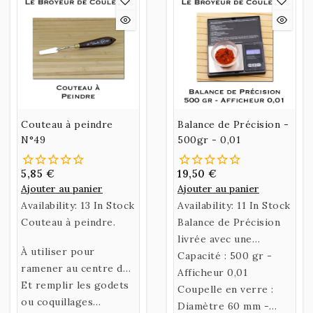
Couteau à peindre
Balance de Précision -
N°49
500gr - 0,01
5,85 €
19,50 €
Ajouter au panier
Ajouter au panier
Availability:
13 In Stock
Availability:
11 In Stock
Couteau à peindre.
Balance de Précision
livrée avec une
À utiliser pour
coupelle de pesage.
Capacité : 500 gr -
ramener au centre de
Afficheur 0,01
la plaque le pigment
Et remplir les godets
Coupelle en verre :
lors des broyages.
ou coquillages
Diamètre 60 mm -