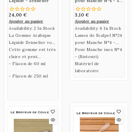
Liquide - Sennelier
pour Manche N°4 - 5
Lames
24,00 €
3,10 €
Ajouter au panier
Ajouter au panier
Availability:
2 In Stock
Availability:
6 In Stock
La Gomme Arabique
Lames de Scalpel N°24
Liquide Sennelier vous
pour Manche N°4 -
permettra de
Cette gomme est très
Lot de 5 Lames
Pour Manche inox N°4
fabriquer votre
claire et peut
- (Bistouri)
propre liant en y
également servir de
- Flacon de 60 ml
Matériel de
ajoutant de l'eau de
"vernis" pour vos
laboratoire
- Flacon de 250 ml
miel ou de la
oeuvres.
glycérine.