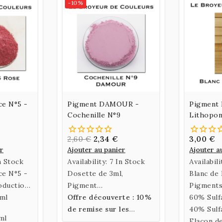
-10%
ce N°5 -
Pigment DAMOUR -
Pigment 
Cochenille N°9
Lithopo
2,60 €
2,34 €
3,00 €
er
Ajouter au panier
Ajouter a
n Stock
Availability:
7 In Stock
Availabili
ce N°5 -
Dosette de 3ml,
Blanc de
oduction
Pigment
Pigment
 ml
DAMOUR Cochenille
Offre découverte : 10%
60% Sulfa
N°9
de remise sur les
40% Sulf
ml
pigments DAMOUR
Flacon d