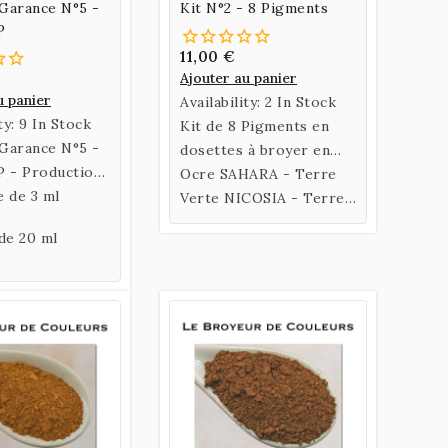
Garance N°5 -
Kit N°2 - 8 Pigments
P
11,00 €
Ajouter au panier
u panier
Availability:
2 In Stock
ty:
9 In Stock
Kit de 8 Pigments en
Garance N°5 -
dosettes à broyer en
P - Production
une ou deux fois -
Ocre SAHARA - Terre
.
e de 3 ml
Permettent d'obtenir
Verte NICOSIA - Terre
de 4 à 8 coquillages
Rouge de Venise - Terre
de 20 ml
selon le pigment.
de Sienne AMIATA -
Terre Rouge POZZUOLI
- Terre d'Ombre
Naturelle - Ocre
HAVANE - Terre Verte
VAGONE