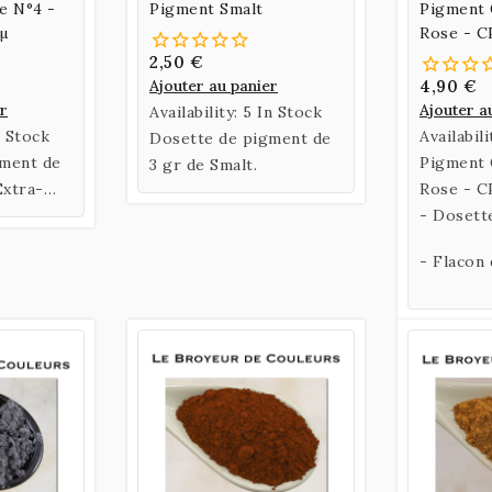
e N°4 -
Pigment Smalt
Pigment 
0µ
Rose - C
2,50 €
Ajouter au panier
4,90 €
er
Ajouter a
Availability:
5 In Stock
n Stock
Availabili
Dosette de pigment de
gment de
Pigment 
3 gr de Smalt.
Extra-
Rose - C
Française
- Dosett
- Flacon 