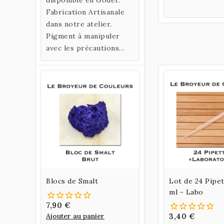
partir de Gomme
Fabrication Artisanale
Arabique et d’Eau de
dans notre atelier.
Miel.
Pigment à manipuler
avec les précautions
d'usage -
TOXIQUE
Blocs de Smalt
Lot de 24 Pipet
ml - Labo
7,90 €
Ajouter au panier
3,40 €