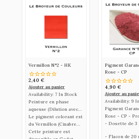
Vermillon N°2 - HK
Pigment Garan
Rose - CP
2,40 €
Ajouter au panier
4,90 €
Ajouter au pani
Availability:
7 In Stock
Availability:
9 I
Peinture en phase
Pigment Garan
aqueuse (Dilution avec
Rose - CP - Pr
de l’eau) confectionnée
Le pigment colorant est
Française.
- Dosette de 3
selon une recette
du Vermillon (Cinabre
historique utilisant un
synthétique)
Cette peinture est
- Flacon de 20 
liant naturel fabriqué à
disponible en Godet.