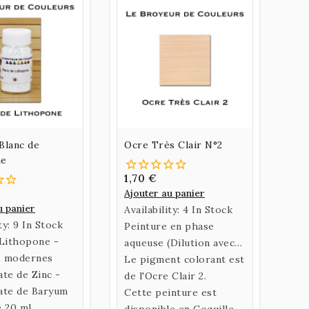
Blanc de
Ocre Très Clair N°2
ne
1,70 €
Ajouter au panier
u panier
Availability:
4 In Stock
ty:
9 In Stock
Peinture en phase
 Lithopone -
aqueuse (Dilution avec
s modernes
de l’eau) confectionnée
Le pigment colorant est
te de Zinc -
selon une recette
de l'Ocre Clair 2.
ate de Baryum
historique utilisant un
Cette peinture est
e 20 ml
liant naturel fabriqué à
disponible en Coquille