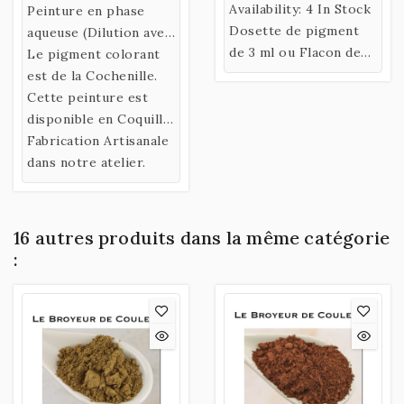
Availability:
4 In Stock
Peinture en phase
Dosette de pigment
aqueuse (Dilution avec
de 3 ml ou Flacon de
de l’eau)
Le pigment colorant
35 ml de Terre Rouge
confectionnée selon
est de la Cochenille.
de MADRAS Bordeaux.
une recette historique
Cette peinture est
utilisant un liant
disponible en Coquille
naturel fabriqué à
ou en Godet.
Fabrication Artisanale
partir de Gomme
dans notre atelier.
Arabique et d’Eau de
Miel.
16 autres produits dans la même catégorie
: