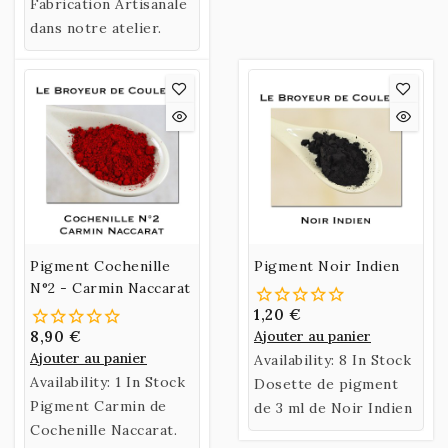
naturel fabriqué à
ou en Godet.
Fabrication Artisanale
partir de Gomme
dans notre atelier.
Arabique et d’Eau de
Miel.
Pigment Cochenille
Pigment Noir Indien
N°2 - Carmin Naccarat
1,20 €
8,90 €
Ajouter au panier
Ajouter au panier
Availability:
8 In Stock
Availability:
1 In Stock
Dosette de pigment
Pigment Carmin de
de 3 ml de Noir Indien
Cochenille Naccarat.