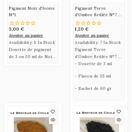
Pigment Noir d'Ivoire
Pigment Terre
N°1
d'Ombre Brûlée N°7 -
AEK
3,00 €
1,20 €
Ajouter au panier
Ajouter au panier
Availability:
5 In Stock
Availability:
7 In Stock
Dosette de pigment
Pigment Terre
de 3 ou 20 ml de Noir
d'Ombre Brûlée N°7 -
d'Ivoire.
AEK
- Dosette de 3 ml
- Flacon de 35 ml
- Sachet de 60 gr