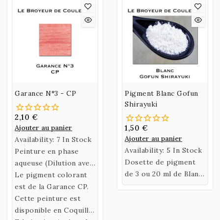
Garance N°3 - CP
Pigment Blanc Gofun
Shirayuki
2,10 €
Ajouter au panier
1,50 €
Ajouter au panier
Availability:
7 In Stock
Availability:
5 In Stock
Peinture en phase
Dosette de pigment
aqueuse (Dilution avec
de 3 ou 20 ml de Blanc
de l’eau)
Le pigment colorant
Gofun Shirayuki.
confectionnée selon
est de la Garance CP.
une recette historique
Cette peinture est
utilisant un liant
disponible en Coquille