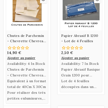
Chutes de Parchemin
Papier Abrasif B 1200
- Chevrette Chevreau
- Lot de 4 Feuilles
Chèvre
14,90 €
2,50 €
Ajouter au panier
Ajouter au panier
Availability:
4 In Stock
Availability:
7 In Stock
Chutes de Parchemin
Papier Abrasif Basique
- Chevrette Chevreau
Grain 1200 pour
Chèvre - Pochette
Equivalent à un format
poncer votre
Lot de 4 feuilles
divers Formats
total de 40Cm X 30Cm
Parchemin.
découpées dans un
Pour réaliser des très
format pratique pour
petites enluminures,
le ponçage manuel de
marque-page, ou
votre parchemin.