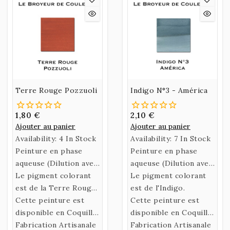
Terre Rouge Pozzuoli
Indigo N°3 - América
1,80 €
2,10 €
Ajouter au panier
Ajouter au panier
Availability:
4 In Stock
Availability:
7 In Stock
Peinture en phase
Peinture en phase
aqueuse (Dilution avec
aqueuse (Dilution avec
de l’eau)
Le pigment colorant
de l’eau)
Le pigment colorant
confectionnée selon
est de la Terre Rouge
confectionnée selon
est de l'Indigo.
une recette historique
Pozzuoli.
Cette peinture est
une recette historique
Cette peinture est
utilisant un liant
disponible en Coquille
utilisant un liant
disponible en Coquille,
naturel fabriqué à
ou en Godet.
Fabrication Artisanale
naturel fabriqué à
en Godet et en Fiole
Fabrication Artisanale