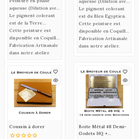
Peinture en phase
aqueuse (Dilution avec
aqueuse (Dilution avec
de l’eau)
Le pigment colorant
de l’eau)
Le pigment colorant
confectionnée selon
est du Bleu Egyptien.
confectionnée selon
est de la Terre
une recette historique
Cette peinture est
une recette historique
d'Ombre Naturelle 2.
Cette peinture est
utilisant un liant
disponible en Coquille
utilisant un liant
disponible en Coquille
naturel fabriqué à
ou en Godet.
Fabrication Artisanale
naturel fabriqué à
ou en Godet.
Fabrication Artisanale
partir de Gomme
dans notre atelier.
partir de Gomme
dans notre atelier.
Arabique et d’Eau de
Arabique et d’Eau de
Miel.
Miel.
Coussin à dorer
Boite Métal 48 Demi-
Godets HQ +