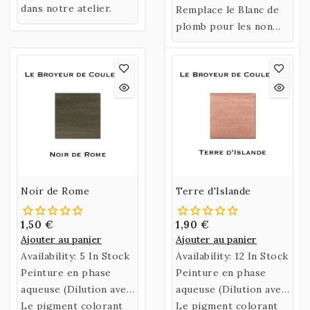
partir de Gomme
dans notre atelier.
Arabique et d’Eau de
Remplace le Blanc de
Arabique et d’Eau de
Miel.
plomb pour les non
Miel.
professionnels.
Noir de Rome
Terre d'Islande
1,50 €
1,90 €
Ajouter au panier
Ajouter au panier
Availability:
5 In Stock
Availability:
12 In Stock
Peinture en phase
Peinture en phase
aqueuse (Dilution avec
aqueuse (Dilution avec
de l’eau)
Le pigment colorant
de l’eau)
Le pigment colorant