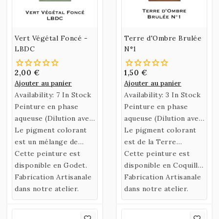
Vert Végétal Foncé -
Terre d'Ombre Brulée
LBDC
N°1
2,00 €
1,50 €
Ajouter au panier
Ajouter au panier
Availability:
7 In Stock
Availability:
3 In Stock
Peinture en phase
Peinture en phase
aqueuse (Dilution avec
aqueuse (Dilution avec
de l’eau)
Le pigment colorant
de l’eau)
Le pigment colorant
confectionnée selon
est un mélange de
confectionnée selon
est de la Terre
une recette historique
Végétaux.
Cette peinture est
une recette historique
d'Ombre Brulée.
Cette peinture est
utilisant un liant
disponible en Godet.
utilisant un liant
disponible en Coquille
naturel fabriqué à
Fabrication Artisanale
naturel fabriqué à
ou en Godet.
Fabrication Artisanale
partir de Gomme
dans notre atelier.
partir de Gomme
dans notre atelier.
Arabique et d’Eau de
Arabique et d’Eau de
Miel.
Miel.