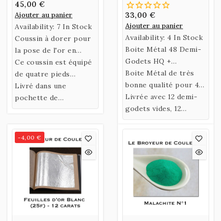
Accessoires
45,00 €
Ajouter au panier
33,00 €
Ajouter au panier
Availability:
7 In Stock
Availability:
4 In Stock
Coussin à dorer pour
Boite Métal 48 Demi-
la pose de l'or en
Godets HQ +
feuille - 25,5 cm X 18,5
Ce coussin est équipé
Accessoires
Boite Métal de très
cm
de quatre pieds
bonne qualité pour 48
antidérapants pour
Livré dans une
demi-godets ou 24
Livrée avec 12 demi-
une utilisation sur
pochette de
godets
godets vides, 12
table.
transport.
bouchons et système
de blocage de
-4,00 €
bouchons en PMMA /
feutrine