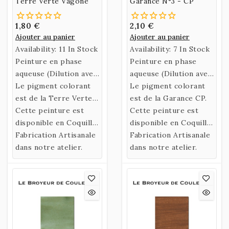
Terre Verte Vagone
Garance N°3 - CP
1,80 €
2,10 €
Ajouter au panier
Ajouter au panier
Availability:
11 In Stock
Availability:
7 In Stock
Peinture en phase
Peinture en phase
aqueuse (Dilution avec
aqueuse (Dilution avec
de l’eau)
Le pigment colorant
de l’eau)
Le pigment colorant
confectionnée selon
est de la Terre Verte
confectionnée selon
est de la Garance CP.
une recette historique
Vagone .
Cette peinture est
une recette historique
Cette peinture est
utilisant un liant
disponible en Coquille
utilisant un liant
disponible en Coquille
naturel fabriqué à
ou en Godet.
Fabrication Artisanale
naturel fabriqué à
ou en Godet.
Fabrication Artisanale
partir de Gomme
dans notre atelier.
partir de Gomme
dans notre atelier.
Arabique et d’Eau de
Arabique et d’Eau de
Miel.
Miel.