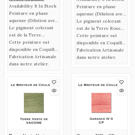
Availability:
8 In Stock
Peinture en phase
Peinture en phase
aqueuse (Dilution avec
aqueuse (Dilution avec
de l’eau)
Le pigment colorant
de l’eau)
Le pigment colorant
confectionnée selon
est de la Terre Rose
confectionnée selon
est de la Terre
une recette historique
Rouge.
Cette peinture est
une recette historique
d'Ombre Naturelle de
Cette peinture est
utilisant un liant
disponible en Coquille
utilisant un liant
Chypre.
disponible en Coquille
naturel fabriqué à
ou en Godet.
Fabrication Artisanale
naturel fabriqué à
ou en Godet.
Fabrication Artisanale
partir de Gomme
dans notre atelier.
partir de Gomme
dans notre atelier.
Arabique et d’Eau de
Arabique et d’Eau de
Miel.
Miel.