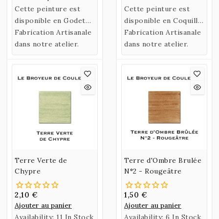
une recette historique
Cette peinture est
une recette historique
Cette peinture est
utilisant un liant
disponible en Godet
utilisant un liant
disponible en Coquille
naturel fabriqué à
uniquement
Fabrication Artisanale
naturel fabriqué à
ou en Godet.
Fabrication Artisanale
partir de Gomme
dans notre atelier.
partir de Gomme
dans notre atelier.
Arabique et d’Eau de
Arabique et d’Eau de
Miel.
Miel.
Terre Verte de
Terre d'Ombre Brulée
Chypre
N°2 - Rougeâtre
2,10 €
1,50 €
Ajouter au panier
Ajouter au panier
Availability:
11 In Stock
Availability:
6 In Stock