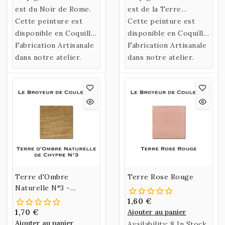
confectionnée selon
est du Noir de Rome.
confectionnée selon
est de la Terre
une recette historique
Cette peinture est
une recette historique
d'Islande.
Cette peinture est
utilisant un liant
disponible en Coquille
utilisant un liant
disponible en Coquille
naturel fabriqué à
ou en Godet.
Fabrication Artisanale
naturel fabriqué à
ou en Godet.
Fabrication Artisanale
partir de Gomme
dans notre atelier.
partir de Gomme
dans notre atelier.
Arabique et d’Eau de
Arabique et d’Eau de
Miel.
Miel.
Terre d'Ombre
Terre Rose Rouge
Naturelle N°3 -
Chypre
1,60 €
1,70 €
Ajouter au panier
Ajouter au panier
Availability:
8 In Stock