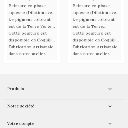
Peinture en phase
Peinture en phase
aqueuse (Dilution avec
aqueuse (Dilution avec
de l’eau)
Le pigment colorant
de l’eau)
Le pigment colorant
confectionnée selon
est de la Terre Verte
confectionnée selon
est de la Terre
une recette historique
de Chypre.
Cette peinture est
une recette historique
d'Ombre Brulée
Cette peinture est
utilisant un liant
disponible en Coquille
utilisant un liant
Rougeâtre.
disponible en Coquille
naturel fabriqué à
ou en Godet.
Fabrication Artisanale
naturel fabriqué à
ou en Godet.
Fabrication Artisanale
partir de Gomme
dans notre atelier.
partir de Gomme
dans notre atelier.
Arabique et d’Eau de
Arabique et d’Eau de
Miel.
Miel.

Produits

Notre société

Votre compte