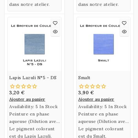
partir de Gomme
dans notre atelier.
partir de Gomme
sous forme de poudre.
dans notre atelier.
Arabique et d’Eau de
Arabique et d’Eau de
Miel.
Miel.
Lapis Lazuli N°5 - DS
Smalt
3,20 €
3,90 €
Ajouter au panier
Ajouter au panier
Availability:
5 In Stock
Availability:
5 In Stock
Peinture en phase
Peinture en phase
aqueuse (Dilution avec
aqueuse (Dilution avec
de l’eau)
Le pigment colorant
de l’eau)
Le pigment colorant
confectionnée selon
est du Lapis Lazuli.
confectionnée selon
est du Smalt.