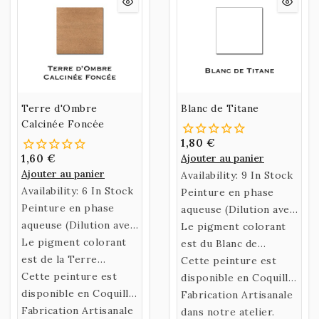
Terre d'Ombre
Blanc de Titane
Calcinée Foncée
1,80 €
1,60 €
Ajouter au panier
Ajouter au panier
Availability:
9 In Stock
Availability:
6 In Stock
Peinture en phase
Peinture en phase
aqueuse (Dilution avec
aqueuse (Dilution avec
de l’eau)
Le pigment colorant
de l’eau)
Le pigment colorant
confectionnée selon
est du Blanc de
confectionnée selon
est de la Terre
une recette historique
Titane .
Cette peinture est
une recette historique
d'Ombre Calcinée
Cette peinture est
utilisant un liant
disponible en Coquille
utilisant un liant
Foncée.
disponible en Coquille
naturel fabriqué à
ou en Godet.
Fabrication Artisanale
naturel fabriqué à
ou en Godet.
Fabrication Artisanale
partir de Gomme
dans notre atelier.