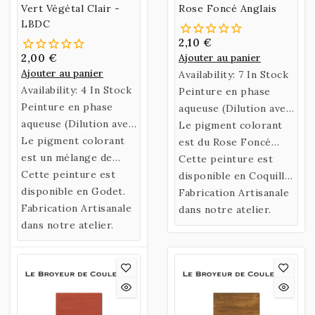
Vert Végétal Clair -
Rose Foncé Anglais
LBDC
2,10 €
2,00 €
Ajouter au panier
Ajouter au panier
Availability:
7 In Stock
Availability:
4 In Stock
Peinture en phase
Peinture en phase
aqueuse (Dilution avec
aqueuse (Dilution avec
de l’eau)
Le pigment colorant
de l’eau)
Le pigment colorant
confectionnée selon
est du Rose Foncé
confectionnée selon
est un mélange de
une recette historique
Anglais.
Cette peinture est
une recette historique
Végétaux.
Cette peinture est
utilisant un liant
disponible en Coquille
utilisant un liant
disponible en Godet.
naturel fabriqué à
ou en Godet.
Fabrication Artisanale
naturel fabriqué à
Fabrication Artisanale
partir de Gomme
dans notre atelier.
partir de Gomme
dans notre atelier.
Arabique et d’Eau de
Arabique et d’Eau de
Miel.
Miel.