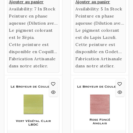
Ajouter au panier
Ajouter au panier
Availability:
7 In Stock
Availability:
5 In Stock
Peinture en phase
Peinture en phase
aqueuse (Dilution avec
aqueuse (Dilution avec
de l’eau)
Le pigment colorant
de l’eau)
Le pigment colorant
confectionnée selon
est le Sépia.
confectionnée selon
est du Lapis Lazuli.
une recette historique
Cette peinture est
une recette historique
Cette peinture est
utilisant un liant
disponible en Coquille
utilisant un liant
disponible en Godet
naturel fabriqué à
ou en Godet.
Fabrication Artisanale
naturel fabriqué à
uniquement
Fabrication Artisanale
partir de Gomme
dans notre atelier.
partir de Gomme
dans notre atelier.
Arabique et d’Eau de
Arabique et d’Eau de
Miel.
Miel.