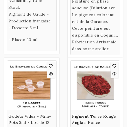
Availability:
10 In
Peinture en phase
Stock
aqueuse (Dilution avec
Pigment de Gaude -
de l’eau)
Le pigment colorant
Production française
confectionnée selon
est de la Garance.
- Dosette 3 ml
une recette historique
Cette peinture est
utilisant un liant
disponible en Coquille
- Flacon 20 ml
naturel fabriqué à
ou en Godet.
Fabrication Artisanale
partir de Gomme
dans notre atelier.
Arabique et d’Eau de
Miel.
Godets Vides - Mini-
Pigment Terre Rouge
Pots 3ml - Lot de 12
Anglais Foncé