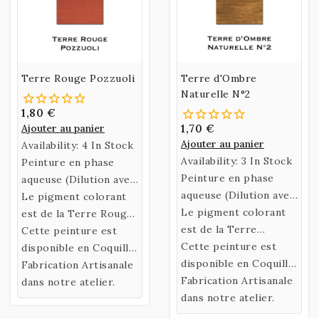
Terre Rouge Pozzuoli
Terre d'Ombre
Naturelle N°2
1,80 €
Ajouter au panier
1,70 €
Ajouter au panier
Availability:
4 In Stock
Availability:
3 In Stock
Peinture en phase
Peinture en phase
aqueuse (Dilution avec
aqueuse (Dilution avec
de l’eau)
Le pigment colorant
de l’eau)
Le pigment colorant
confectionnée selon
est de la Terre Rouge
confectionnée selon
est de la Terre
une recette historique
Pozzuoli.
Cette peinture est
une recette historique
d'Ombre Naturelle 2.
Cette peinture est
utilisant un liant
disponible en Coquille
utilisant un liant
disponible en Coquille
naturel fabriqué à
ou en Godet.
Fabrication Artisanale
naturel fabriqué à
ou en Godet.
Fabrication Artisanale
partir de Gomme
dans notre atelier.
partir de Gomme
dans notre atelier.
Arabique et d’Eau de
Arabique et d’Eau de
Miel.