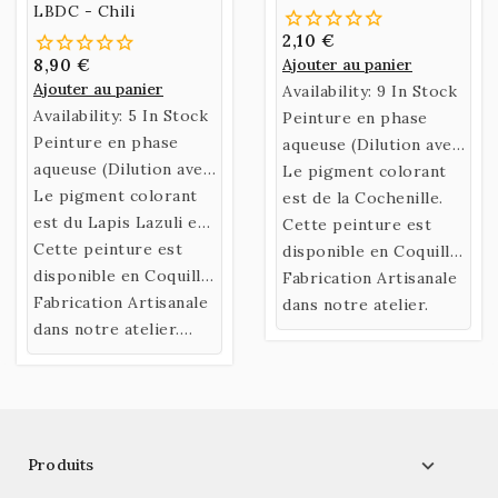
LBDC - Chili
2,10 €
8,90 €
Ajouter au panier
Ajouter au panier
Availability:
9 In Stock
Availability:
5 In Stock
Peinture en phase
Peinture en phase
aqueuse (Dilution avec
aqueuse (Dilution avec
de l’eau)
Le pigment colorant
de l’eau)
Le pigment colorant
confectionnée selon
est de la Cochenille.
confectionnée selon
est du Lapis Lazuli en
une recette historique
Cette peinture est
une recette historique
provenance du Chili
Cette peinture est
utilisant un liant
disponible en Coquille
utilisant un liant
purifié dans notre
disponible en Coquille
naturel fabriqué à
ou en Godet.
Fabrication Artisanale
naturel fabriqué à
Atelier (LBDC)
ou en Godet.
Fabrication Artisanale
partir de Gomme
dans notre atelier.
partir de Gomme
dans notre atelier.
Arabique et d’Eau de
Arabique et d’Eau de
Nouvelle recette 2020
Miel.
Miel.

Produits