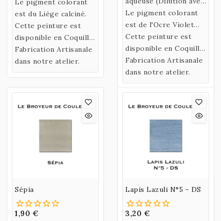
aqueuse (Dilution avec
de l’eau)
Le pigment colorant
de l’eau)
Le pigment colorant
confectionnée selon
est du Liège calciné.
confectionnée selon
est de l'Ocre Violet
une recette historique
Cette peinture est
une recette historique
Côte d'Azur.
Cette peinture est
utilisant un liant
disponible en Coquille
utilisant un liant
disponible en Coquille
naturel fabriqué à
ou en Godet.
Fabrication Artisanale
naturel fabriqué à
ou en Godet.
Fabrication Artisanale
partir de Gomme
dans notre atelier.
partir de Gomme
dans notre atelier.
Arabique et d’Eau de
Arabique et d’Eau de
Miel.
Miel.
Sépia
Lapis Lazuli N°5 - DS
1,90 €
3,20 €