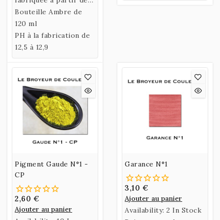
Egyptien.
cendres de Chênes -
Bouteille Ambre de
Solution Basique
120 ml
PH à la fabrication de
12,5 à 12,9
Pigment Gaude N°1 -
Garance N°1
CP
3,10 €
2,60 €
Ajouter au panier
Ajouter au panier
Availability:
2 In Stock