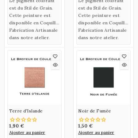
de l’eau)
Le pigment colorant
de l’eau)
Le pigment colorant
confectionnée selon
est du Stil de Grain.
confectionnée selon
est du Stil de Grain.
une recette historique
Cette peinture est
une recette historique
Cette peinture est
utilisant un liant
disponible en Coquille
utilisant un liant
disponible en Coquille
naturel fabriqué à
ou en Godet.
Fabrication Artisanale
naturel fabriqué à
ou en Godet.
Fabrication Artisanale
partir de Gomme
dans notre atelier.
partir de Gomme
dans notre atelier.
Arabique et d’Eau de
Arabique et d’Eau de
Miel.
Miel.
Terre d'Islande
Noir de Fumée
1,90 €
1,50 €
Ajouter au panier
Ajouter au panier