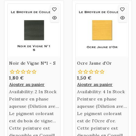
Miel.
Noir de Vigne N°1 - S
Ocre Jaune d'Or
1,80 €
1,50 €
Ajouter au panier
Ajouter au panier
Availability:
2 In Stock
Availability:
4 In Stock
Peinture en phase
Peinture en phase
aqueuse (Dilution avec
aqueuse (Dilution avec
de l’eau)
Le pigment colorant
de l’eau)
Le pigment colorant
confectionnée selon
est du bois de vigne
confectionnée selon
est de l'Ocre d'or.
une recette historique
calciné. Production
Cette peinture est
une recette historique
Cette peinture est
utilisant un liant
Allemande.
disponible en Coquille
utilisant un liant
disponible en Coquille