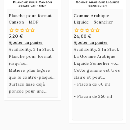
Planche pour format
Gomme Arabique
Canson - MDF
Liquide - Sennelier
5,20 €
24,00 €
Ajouter au panier
Ajouter au panier
Availability:
3 In Stock
Availability:
2 In Stock
Planche pour format
La Gomme Arabique
jusqu'au
Liquide Sennelier vous
Canson en MDF.
Matière plus légère
permettra de
Cette gomme est très
que le contre-plaqué
fabriquer votre
claire et peut
classique, les bords et
Surface lisse déjà
propre liant en y
également servir de
- Flacon de 60 ml
angles sont
poncée pour une
ajoutant de l'eau de
"vernis" pour vos
- Flacon de 250 ml
chanfreinés et poncés.
bonne accroche du
miel ou de la
oeuvres.
papier gommé ou
glycérine.
scotch de peintre.