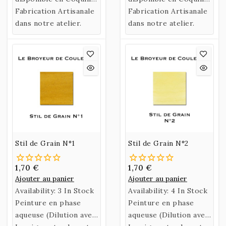
naturel fabriqué à
ou en Godet.
Fabrication Artisanale
naturel fabriqué à
ou en Godet.
Fabrication Artisanale
partir de Gomme
dans notre atelier.
partir de Gomme
dans notre atelier.
Arabique et d’Eau de
Arabique et d’Eau de
Miel.
Miel.
Stil de Grain N°1
Stil de Grain N°2
1,70 €
1,70 €
Ajouter au panier
Ajouter au panier
Availability:
3 In Stock
Availability:
4 In Stock
Peinture en phase
Peinture en phase
aqueuse (Dilution avec
aqueuse (Dilution avec