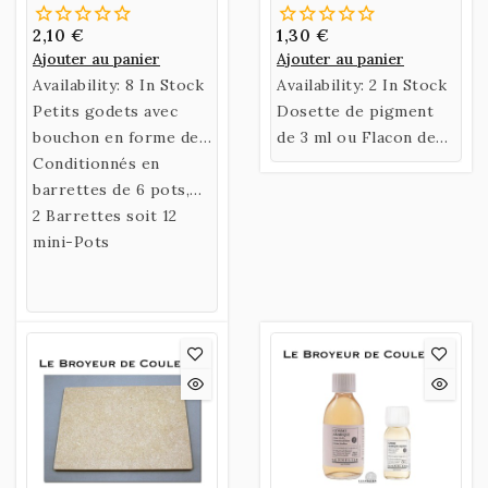
2,10 €
1,30 €
Ajouter au panier
Ajouter au panier
Availability:
8 In Stock
Availability:
2 In Stock
Petits godets avec
Dosette de pigment
bouchon en forme de
de 3 ml ou Flacon de
mini-pots de 3ml
Conditionnés en
35 ml de Terre Rouge
barrettes de 6 pots,
Anglais Foncé.
facilement détachables
2 Barrettes soit 12
à l'aide de ciseaux ou
mini-Pots
d'un cutter.