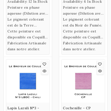
Availability:
12 In Stock
Availability:
6 In Stock
Peinture en phase
Peinture en phase
aqueuse (Dilution avec
aqueuse (Dilution avec
de l’eau)
Le pigment colorant
de l’eau)
Le pigment colorant
confectionnée selon
est de la Terre
confectionnée selon
est du Noir de Fumée.
une recette historique
d'Islande.
Cette peinture est
une recette historique
Cette peinture est
utilisant un liant
disponible en Coquille
utilisant un liant
disponible en Coquille
naturel fabriqué à
ou en Godet.
Fabrication Artisanale
naturel fabriqué à
ou en Godet.
Fabrication Artisanale
partir de Gomme
dans notre atelier.
partir de Gomme
dans notre atelier.
Arabique et d’Eau de
Arabique et d’Eau de
Miel.
Miel.
Lapis Lazuli N°3 -
Cochenille - CP