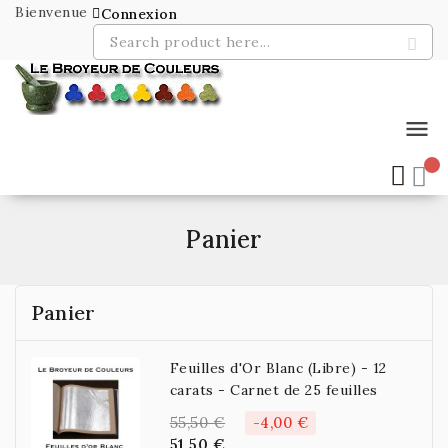
Bienvenue
Connexion
menu
Panier
Panier
Feuilles d'Or Blanc (Libre) - 12
carats - Carnet de 25 feuilles
55,50 €
-4,00 €
51,50 €