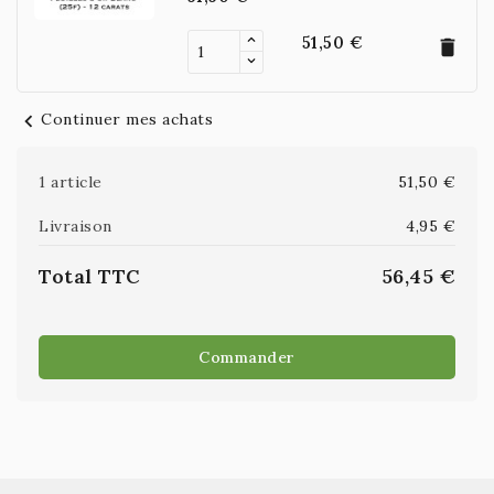
51,50 €
delete
chevron_left
Continuer mes achats
1 article
51,50 €
Livraison
4,95 €
Total TTC
56,45 €
Commander