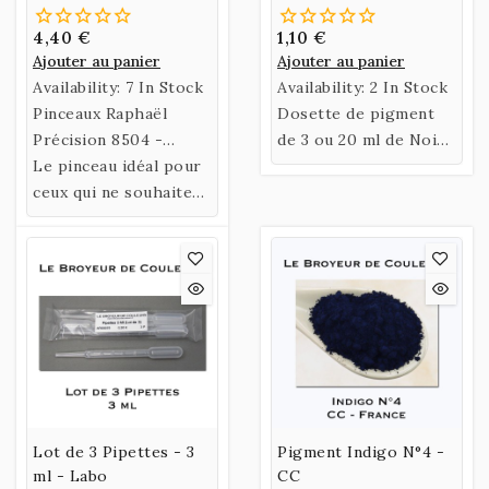
Imitation Martre
4,40 €
1,10 €
Ajouter au panier
Ajouter au panier
Availability:
7 In Stock
Availability:
2 In Stock
Pinceaux Raphaël
Dosette de pigment
Précision 8504 -
de 3 ou 20 ml de Noir
Imitation Martre -
Le pinceau idéal pour
de Fumée.
Tailles T3/0 - T2/0 -
ceux qui ne souhaitent
T0 - T1
pas utiliser des
pinceaux en Martre
véritable
Lot de 3 Pipettes - 3
Pigment Indigo N°4 -
ml - Labo
CC