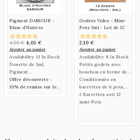
Pigment DAMOUR -
Godets Vides - Mini-
Blanc d'Huitres
Pots 3ml - Lot de 12
4,50 €
4,05 €
2,10 €
Ajouter au panier
Ajouter au panier
Availability:
11 In Stock
Availability:
8 In Stock
Dosette de 3ml,
Petits godets avec
Pigment
bouchon en forme de
DAMOUR Blanc
Offre découverte :
mini-pots de 3ml
Conditionnés en
d'Huitres
10% de remise sur les
barrettes de 6 pots,
pigments DAMOUR
facilement détachables
2 Barrettes soit 12
à l'aide de ciseaux ou
mini-Pots
d'un cutter.