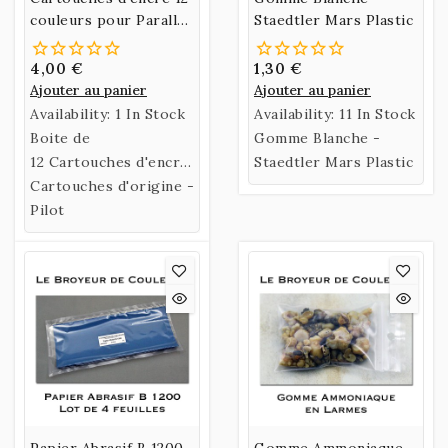
couleurs pour Parallel
Staedtler Mars Plastic
Pen
4,00 €
1,30 €
Ajouter au panier
Ajouter au panier
Availability:
1 In Stock
Availability:
11 In Stock
Boite de
Gomme Blanche -
12 Cartouches d'encre
Staedtler Mars Plastic
12 couleurs pour
Cartouches d'origine -
Parallel Pen
Pilot
Papier Abrasif B 1200
Gomme Ammoniaque