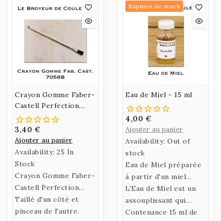
Rupture de stock
Crayon Gomme Faber-
Eau de Miel - 15 ml
Castell Perfection
7058B
4,00 €
3,40 €
Ajouter au panier
Ajouter au panier
Availability:
Out of
Availability:
25 In
stock
Stock
Eau de Miel préparée
Crayon Gomme Faber-
à partir d'un miel
Castell Perfection
sélectionné de grande
L'Eau de Miel est un
7058B.
Taillé d'un côté et
qualité.
assouplissant qui
pinceau de l'autre.
évitera à la peinture
Contenance 15 ml de