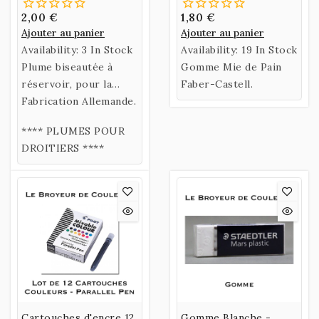
2,00 €
1,80 €
Ajouter au panier
Ajouter au panier
Availability:
3 In Stock
Availability:
19 In Stock
Plume biseautée à
Gomme Mie de Pain
réservoir, pour la
Faber-Castell.
calligraphie latine. Par
Fabrication Allemande.
l’acuité de ses angles
**** PLUMES POUR
et la précision de ses
DROITIERS ****
déliés, elle donne des
lettres gothiques
incomparables.
Cartouches d'encre 12
Gomme Blanche -