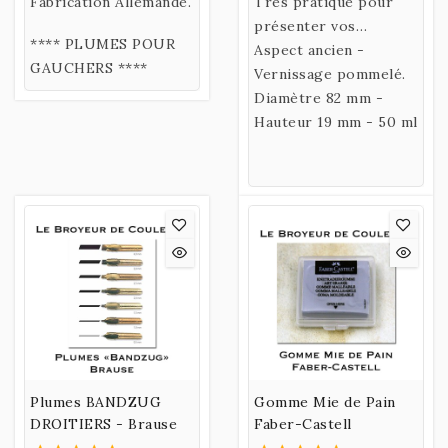
calligraphie latine. Par
Fabrication Allemande.
ou 6 Coupelles
Très pratique pour
l’acuité de ses angles
présenter vos
**** PLUMES POUR
et la précision de ses
pigments lors
Aspect ancien -
GAUCHERS ****
déliés, elle donne des
d'exposition.
Vernissage pommelé.
lettres gothiques
Diamètre 82 mm -
incomparables.
Hauteur 19 mm - 50 ml
Plumes BANDZUG
Gomme Mie de Pain
DROITIERS - Brause
Faber-Castell