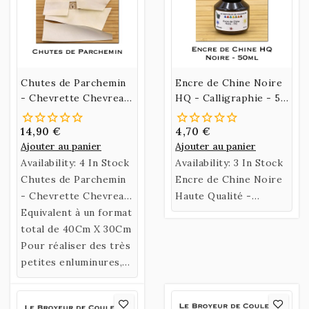
Chutes de Parchemin
Encre de Chine Noire
- Chevrette Chevreau
HQ - Calligraphie - 50
Chèvre
ml
14,90 €
4,70 €
Ajouter au panier
Ajouter au panier
Availability:
4 In Stock
Availability:
3 In Stock
Chutes de Parchemin
Encre de Chine Noire
- Chevrette Chevreau
Haute Qualité -
Chèvre - Pochette
Equivalent à un format
Calligraphie - 50 ml
divers Formats
total de 40Cm X 30Cm
Pour réaliser des très
petites enluminures,
marque-page, ou
découvrir le travail