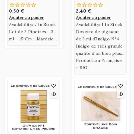
0,50 €
2,40 €
Ajouter au panier
Ajouter au panier
Availability:
7 In Stock
Availability:
1 In Stock
Lot de 3 Pipettes - 3
Dosette de pigment
ml - 15 Cm - Matériel
de 3 ml d'Indigo N°4 -
de Laboratoire
CC.
Indigo de très grande
qualité d'un bleu plus
clair que les autres
Production Française
Indigo.
- BIO