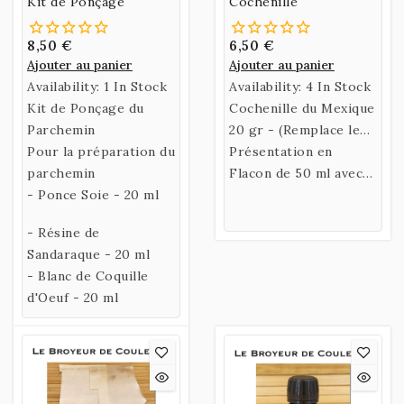
Kit de Ponçage
Cochenille
8,50 €
6,50 €
Ajouter au panier
Ajouter au panier
Availability:
1 In Stock
Availability:
4 In Stock
Kit de Ponçage du
Cochenille du Mexique
Parchemin
20 gr - (Remplace le
Pour la préparation du
Kermes)
Présentation en
parchemin
Flacon de 50 ml avec
- Ponce Soie - 20 ml
étiquette gravée sur
bois.
- Résine de
Sandaraque - 20 ml
- Blanc de Coquille
d'Oeuf - 20 ml