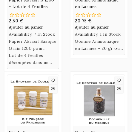
- Lot de 4 Feuilles
en Larmes
2,50 €
20,75 €
Ajouter au panier
Ajouter au panier
Availability:
7 In Stock
Availability:
1 In Stock
Papier Abrasif Basique
Gomme Ammoniaque
Grain 1200 pour
en Larmes - 20 gr ou
poncer votre
Lot de 4 feuilles
70 gr
Parchemin.
découpées dans un
format pratique pour
le ponçage manuel de
votre parchemin.