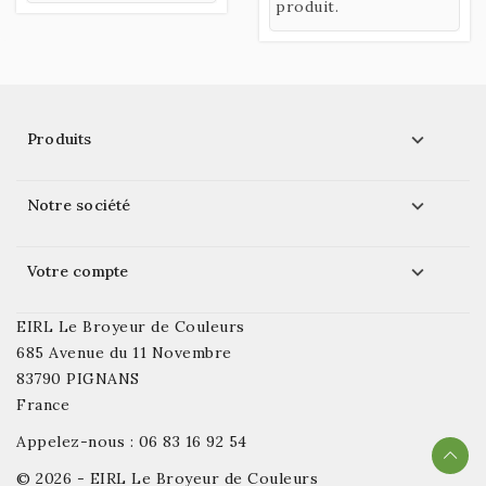
de craqueler, il entre
produit.
dans la composition
des liants.

Produits

Notre société

Votre compte
EIRL Le Broyeur de Couleurs
685 Avenue du 11 Novembre
83790 PIGNANS
France
Appelez-nous :
06 83 16 92 54
© 2026 - EIRL Le Broyeur de Couleurs